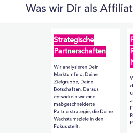
Was wir Dir als Affilia
Strategische
Partnerschaften
Wir analysieren Dein
Marktumfeld, Deine
W
Zielgruppe, Deine
d
Botschaften. Daraus
u
entwickeln wir eine
a
maßgeschneiderte
F
Partnerstrategie, die Deine
R
Wachstumsziele in den
P
Fokus stellt.