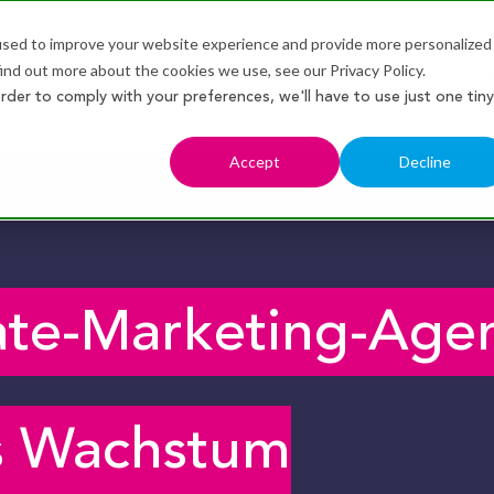
used to improve your website experience and provide more personalized
ind out more about the cookies we use, see our Privacy Policy.
Unsere Services
Selbstaudit
Pu
Show submenu for Unsere
order to comply with your preferences, we'll have to use just one tiny
Accept
Decline
iate-Marketing-Age
es Wachstum