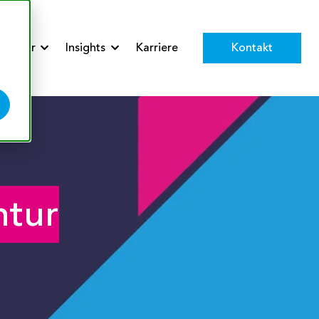
Kontakt
blisher
Insights
Karriere
 Services
Show submenu for Publisher
Show submenu for Insights
ntur