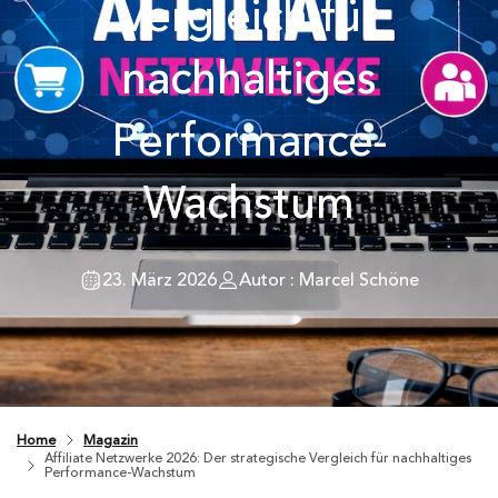
Vergleich für
nachhaltiges
Performance-
Wachstum
23. März 2026
Autor : Marcel Schöne
Home
Magazin
Affiliate Netzwerke 2026: Der strategische Vergleich für nachhaltiges
Performance-Wachstum