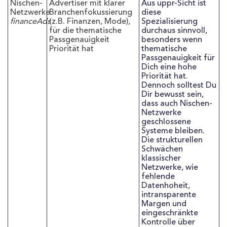
Nischen-
Advertiser mit klarer
Aus uppr-Sicht ist
Netzwerke
Branchenfokussierung
diese
financeAds
(z.B. Finanzen, Mode),
Spezialisierung
für die thematische
durchaus sinnvoll,
Passgenauigkeit
besonders wenn
Priorität hat
thematische
Passgenauigkeit für
Dich eine hohe
Priorität hat.
Dennoch solltest Du
Dir bewusst sein,
dass auch Nischen-
Netzwerke
geschlossene
Systeme bleiben.
Die strukturellen
Schwächen
klassischer
Netzwerke, wie
fehlende
Datenhoheit,
intransparente
Margen und
eingeschränkte
Kontrolle über