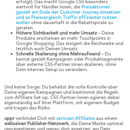
erfolgt). Das macht Google CSS besonders
wertvoll für Händler:innen, die
Preisaktionen
gezielt am Ende der Customer Journey einsetzen
und so Preisvergleich-Traffic effizienter nutzen
wollen
ohne dauerhaft in die Rabattspirale zu
geraten.
Höhere Sichtbarkeit und mehr Umsatz
– Deine
Produkte erscheinen an mehr Touchpoints in
Google Shopping. Das steigert die Reichweite und
letztlich auch Deinen Umsatz.
Schnelle Skalierung ohne Mehraufwand
– Du
kannst gezielt Kampagnen oder Produktsegmente
über externe CSS-Partner:innen skalieren, ohne
Dein internes Setup zu verändern.
Und keine Sorge: Du behältst die volle Kontrolle über
Deine eigenen Kampagnen und bestimmst die Regeln
vom Affiliate Set-up. CSS-Partner:innen agieren dabei
eigenständig auf ihrer Plattform, mit eigenem Budget
und tragen das Risiko.
uppr
verbindet Dich mit
seriösen Affiliates
aus einem
exklusiven Publisher-Netzwerk
, die Deine Marke optimal
repräsentieren und genau dort ansetzen, wo Dein