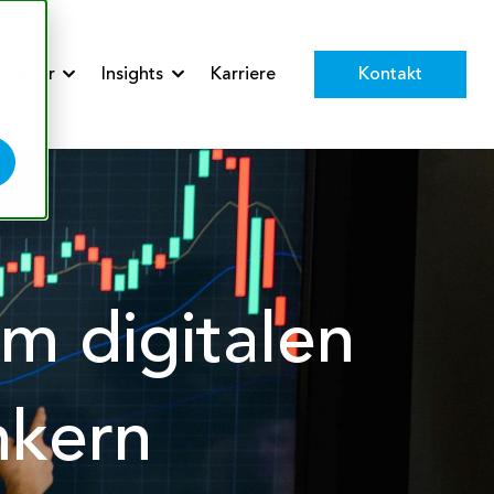
Kontakt
blisher
Insights
Karriere
 Services
Show submenu for Publisher
Show submenu for Insights
im digitalen
nkern