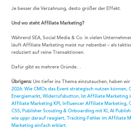
Je besser die Verzahnung, desto größer der Effekt.
Und wo steht Affiliate Marketing?
Während SEA, Social Media & Co. in vielen Unternehmen 
läuft Affiliate Marketing meist nur nebenbei – als takt
reduziert auf reine Transaktionen.
Dafür gibt es mehrere Gründe…
Übrigens:
Um tiefer ins Thema einzutauchen, haben wir e
2026: Wie CMOs das Event strategisch nutzen können
,
C
Energiemarkt
,
Widerrufsbutton
,
Ist Affiliate Marketing
Affiliate Marketing KPI
,
Influencer Affiliate Marketing
,
C
CSS
,
Publisher Scouting & Onboarding mit KI
,
AI Publis
wie uppr darauf reagiert,
Tracking-Fehler im Affiliate
Marketing einfach erklärt
.